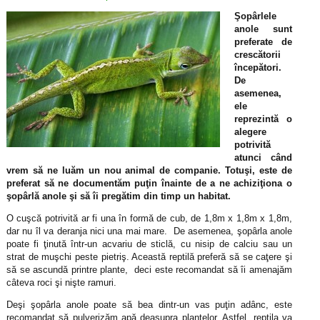
Şopârlele
anole sunt
preferate de
crescătorii
începători.
De
asemenea,
ele
reprezintă o
alegere
potrivită
atunci când
vrem să ne luăm un nou animal de companie. Totuşi, este de
preferat să ne documentăm puţin înainte de a ne achiziţiona o
şopârlă anole şi să îi pregătim din timp un habitat.
O cuşcă potrivită ar fi una în formă de cub, de 1,8m x 1,8m x 1,8m,
dar nu îl va deranja nici una mai mare. De asemenea, şopârla anole
poate fi ţinută într-un acvariu de sticlă, cu nisip de calciu sau un
strat de muşchi peste pietriş. Această reptilă preferă să se caţere şi
să se ascundă printre plante, deci este recomandat să îi amenajăm
câteva roci şi nişte ramuri.
Deşi şopârla anole poate să bea dintr-un vas puţin adânc, este
recomandat să pulverizăm apă deasupra plantelor. Astfel, reptila va