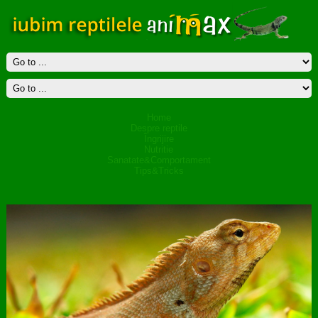
Home
Despre reptile
Îngrijire
Nutritie
Sanatate&Comportament
Tips&Tricks