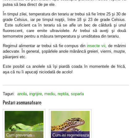
putea să bea direct de pe ele.
În timpul zilei, temperatura din terariu ar trebui să fie între 25 şi 30 de
grade Celsius, iar pe timpul nopţii, între 18 şi 23 de grade Celsius.
Este suficient ca în terariu să se afle un bec de căldură şi unul
fluorescent, care emite ultraviolete. Ar trebui să aveţi şi două
termometre pentru a măsura temperatura şi umiditatea din terariu.
Regimul alimentar ar trebui să fie compus din
insecte vii
, de mărimi
adecvate. În general, şopârlele anole mănâncă greieri, viermi, muşte,
păianjeni etc.
Este posibil ca anolele să îşi piardă coada în momentele de frică,
aşa că nu îi apucaţi niciodată de acolo!
Taguri:
anola
,
ingrijire
,
mediu
,
reptila
,
soparla
Postari asemanatoare:
Cum prevenim
Cum isi regenereaza