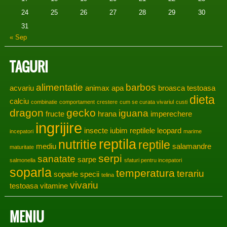
24
25
26
27
28
29
30
31
« Sep
TAGURI
alimentatie
barbos
acvariu
animax
apa
broasca testoasa
dieta
calciu
combinatie
comportament
crestere
cum se curata vivariul
custi
dragon
gecko
iguana
fructe
hrana
imperechere
ingrijire
insecte
iubim reptilele
leopard
incepatori
marime
reptila
nutritie
reptile
mediu
salamandre
maturitate
serpi
sanatate
sarpe
salmonella
sfaturi pentru incepatori
soparla
temperatura
terariu
soparle
specii
telina
vivariu
testoasa
vitamine
MENIU