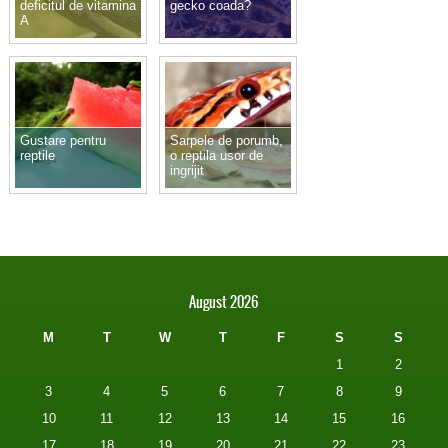
deficitul de vitamina
gecko coada?
A
Gustare pentru
Sarpele de porumb,
reptile
o reptila usor de
ingrijit
August 2026
M
T
W
T
F
S
S
1
2
3
4
5
6
7
8
9
10
11
12
13
14
15
16
17
18
19
20
21
22
23