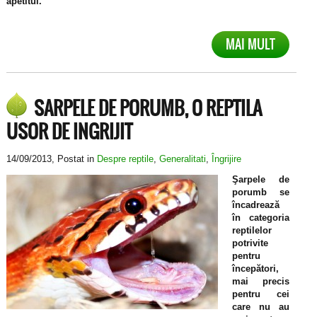
apetitul.
MAI MULT
SARPELE DE PORUMB, O REPTILA
USOR DE INGRIJIT
14/09/2013
, Postat in
Despre reptile
,
Generalitati
,
Îngrijire
Şarpele de
porumb se
încadrează
în categoria
reptilelor
potrivite
pentru
începători,
mai precis
pentru cei
care nu au