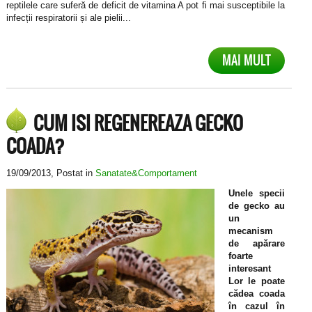
reptilele care suferă de deficit de vitamina A pot fi mai susceptibile la
infecții respiratorii și ale pielii...
MAI MULT
CUM ISI REGENEREAZA GECKO
COADA?
19/09/2013
, Postat in
Sanatate&Comportament
Unele specii
de gecko au
un
mecanism
de apărare
foarte
interesant
Lor le poate
cădea coada
în cazul în