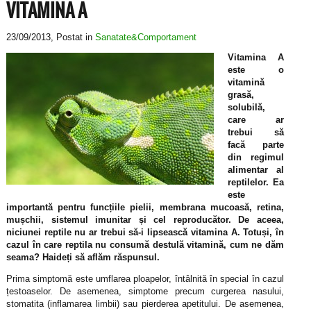
VITAMINA A
23/09/2013
, Postat in
Sanatate&Comportament
Vitamina A
este o
vitamină
grasă,
solubilă,
care ar
trebui să
facă parte
din regimul
alimentar al
reptilelor. Ea
este
importantă pentru funcțiile pielii, membrana mucoasă, retina,
mușchii, sistemul imunitar și cel reproducător. De aceea,
niciunei reptile nu ar trebui să-i lipsească vitamina A. Totuși, în
cazul în care reptila nu consumă destulă vitamină, cum ne dăm
seama? Haideți să aflăm răspunsul.
Prima simptomă este umflarea ploapelor, întâlnită în special în cazul
țestoaselor. De asemenea, simptome precum curgerea nasului,
stomatita (inflamarea limbii) sau pierderea apetitului. De asemenea,