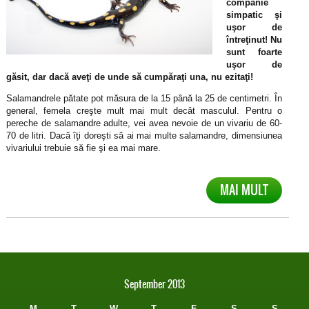
companie
simpatic şi
uşor de
întreţinut! Nu
sunt foarte
uşor de
găsit, dar dacă aveţi de unde să cumpăraţi una, nu ezitaţi!
Salamandrele pătate pot măsura de la 15 până la 25 de centimetri. În
general, femela creşte mult mai mult decât masculul. Pentru o
pereche de salamandre adulte, vei avea nevoie de un vivariu de 60-
70 de litri. Dacă îţi doreşti să ai mai multe salamandre, dimensiunea
vivariului trebuie să fie şi ea mai mare.
MAI MULT
September 2013
M
T
W
T
F
S
S