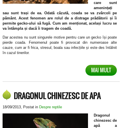
care sunt
amenințați
sau sunt trași de ea. Odată căzută, coada se va zvârcoli pe
pământ. Acest fenomen are rolul de a distrage prădătorii și îi
permite gecko-ului să fugă. Cum am menționat, același lucru se
va întâmpla și dacă îi tragem de coadă.
Dar acestea nu sunt singurele motive pentru care un gecko își poate
pierde coada. Fenomenul poate fi provocat din numeroase alte
cauze, cum ar fi frica, stresul, boala sau infecțiile și este des întâlnit
în cazul tinerilor.
MAI MULT
DRAGONUL CHINEZESC DE APA
18/09/2013
, Postat in
Despre reptile
Dragonul
chinezesc de
apă a