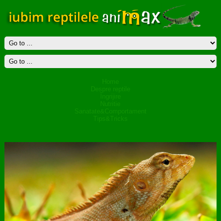
Home
Despre reptile
Îngrijire
Nutritie
Sanatate&Comportament
Tips&Tricks