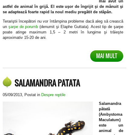
mai avut un
astfel de animal în grijă. El este uşor de îngrijit şi de mânuit şi
se adaptează foarte rapid la noul mediu pregătit de stăpân.
Terariştii începători nu vor întâmpina probleme dacă aleg să crească
un
şarpe de porumb
(denumit şi Elaphe Guttata). Acest tip de şarpe
poate atinge maximum 1,5 – 2 metri în lungime şi trăieşte
aproximativ 15-20 de ani.
MAI MULT
SALAMANDRA PATATA
05/09/2013
, Postat in
Despre reptile
Salamandra
pătată
(Ambystoma
Maculatum)
este un
animal de