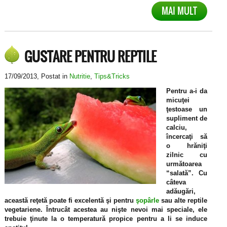
MAI MULT
GUSTARE PENTRU REPTILE
17/09/2013
, Postat in
Nutritie
,
Tips&Tricks
Pentru a-i da
micuţei
ţestoase un
supliment de
calciu,
încercaţi să
o hrăniţi
zilnic cu
următoarea
“salată”. Cu
câteva
adăugări,
această reţetă poate fi excelentă şi pentru
şopârle
sau alte reptile
vegetariene. Întrucât acestea au nişte nevoi mai speciale, ele
trebuie ţinute la o temperatură propice pentru a li se induce