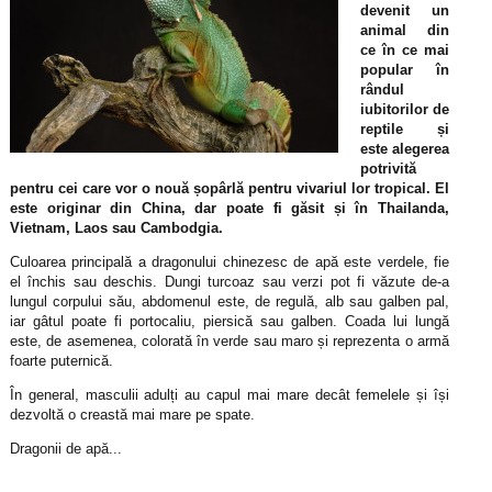
devenit un
animal din
ce în ce mai
popular în
rândul
iubitorilor de
reptile și
este alegerea
potrivită
pentru cei care vor o nouă șopârlă pentru vivariul lor tropical. El
este originar din China, dar poate fi găsit și în Thailanda,
Vietnam, Laos sau Cambodgia.
Culoarea principală a dragonului chinezesc de apă este verdele, fie
el închis sau deschis. Dungi turcoaz sau verzi pot fi văzute de-a
lungul corpului său, abdomenul este, de regulă, alb sau galben pal,
iar gâtul poate fi portocaliu, piersică sau galben. Coada lui lungă
este, de asemenea, colorată în verde sau maro și reprezenta o armă
foarte puternică.
În general, masculii adulți au capul mai mare decât femelele și își
dezvoltă o creastă mai mare pe spate.
Dragonii de apă...