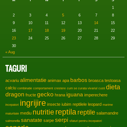
1
2
3
4
5
6
7
8
9
10
11
12
13
14
15
16
17
18
19
20
21
22
23
24
25
26
27
28
29
30
« Aug
TAGURI
alimentatie
barbos
acvariu
animax
apa
broasca testoasa
dieta
calciu
combinatie
comportament
crestere
cum se curata vivariul
custi
dragon
gecko
iguana
fructe
hrana
imperechere
ingrijire
insecte
iubim reptilele
leopard
incepatori
marime
reptila
nutritie
reptile
mediu
salamandre
maturitate
serpi
sanatate
sarpe
salmonella
sfaturi pentru incepatori