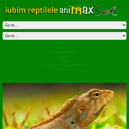
Home
Despre reptile
Îngrijire
Nutritie
Sanatate&Comportament
Tips&Tricks