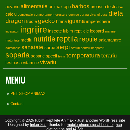
alimentatie
barbos
acvariu
animax
apa
broasca testoasa
dieta
calciu
combinatie
comportament
crestere
cum se curata vivariul
custi
dragon
gecko
iguana
fructe
hrana
imperechere
ingrijire
insecte
iubim reptilele
leopard
incepatori
marime
reptila
nutritie
reptile
mediu
salamandre
maturitate
serpi
sanatate
sarpe
salmonella
sfaturi pentru incepatori
soparla
temperatura
terariu
soparle
specii
telina
vivariu
testoasa
vitamine
MENIU
PET SHOP ANIMAX
Contact
Copyright © 2026
Iubim Reptilele Animax
- Just another WordPress site
Designed by
linker 3ds
, thanks to:
mobile phone signal booster
,
hcg
dieting tips
and
r4 3ds