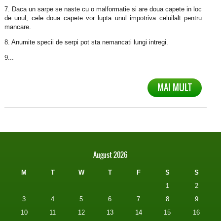
7. Daca un sarpe se naste cu o malformatie si are doua capete in loc
de unul, cele doua capete vor lupta unul impotriva celuilalt pentru
mancare.
8. Anumite specii de serpi pot sta nemancati lungi intregi.
9...
MAI MULT
August 2026
M
T
W
T
F
S
S
1
2
3
4
5
6
7
8
9
10
11
12
13
14
15
16