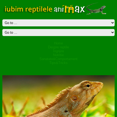
Home
Despre reptile
Îngrijire
Nutritie
Sanatate&Comportament
Tips&Tricks