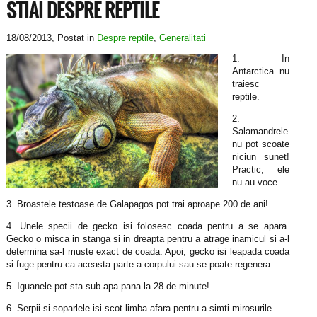
STIAI DESPRE REPTILE
18/08/2013
, Postat in
Despre reptile
,
Generalitati
1. In
Antarctica nu
traiesc
reptile.
2.
Salamandrele
nu pot scoate
niciun sunet!
Practic, ele
nu au voce.
3. Broastele testoase de Galapagos pot trai aproape 200 de ani!
4. Unele specii de gecko isi folosesc coada pentru a se apara.
Gecko o misca in stanga si in dreapta pentru a atrage inamicul si a-l
determina sa-l muste exact de coada. Apoi, gecko isi leapada coada
si fuge pentru ca aceasta parte a corpului sau se poate regenera.
5. Iguanele pot sta sub apa pana la 28 de minute!
6. Serpii si soparlele isi scot limba afara pentru a simti mirosurile.