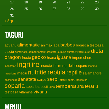
17
18
19
20
21
22
23
24
25
26
27
28
29
30
31
« Sep
TAGURI
alimentatie
barbos
acvariu
animax
apa
broasca testoasa
dieta
calciu
combinatie
comportament
crestere
cum se curata vivariul
custi
dragon
gecko
iguana
fructe
hrana
imperechere
ingrijire
insecte
iubim reptilele
leopard
incepatori
marime
reptila
nutritie
reptile
mediu
salamandre
maturitate
serpi
sanatate
sarpe
salmonella
sfaturi pentru incepatori
soparla
temperatura
terariu
soparle
specii
telina
vivariu
testoasa
vitamine
MENIU