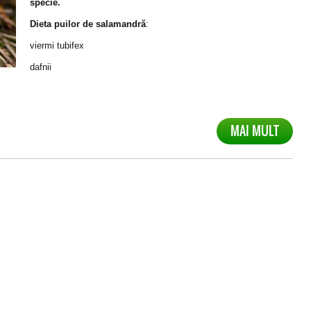
specie.
Dieta puilor de salamandră
:
viermi tubifex
dafnii
MAI MULT