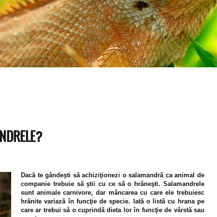
ANDRELE?
Dacă te gândeşti să achiziţionezi o salamandră ca animal de
companie trebuie să ştii cu ce să o hrăneşti. Salamandrele
sunt animale carnivore, dar mâncarea cu care ele trebuiesc
hrănite variază în funcţie de specie. Iată o listă cu hrana pe
care ar trebui să o cuprindă dieta lor în funcţie de vârstă sau