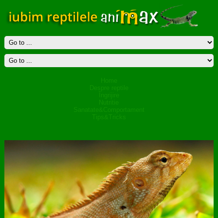
Home
Despre reptile
Îngrijire
Nutritie
Sanatate&Comportament
Tips&Tricks