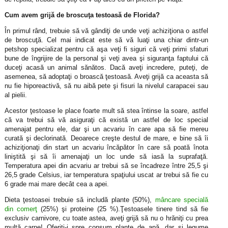
Cum avem grijă de broscuţa testoasă de Florida?
În primul rând, trebuie să vă gândiţi de unde veţi achiziţiona o astfel
de broscuţă. Cel mai indicat este să vă luaţi una chiar dintr-un
petshop specializat pentru că aşa veţi fi siguri că veţi primi sfaturi
bune de îngrijire de la personal şi veţi avea şi siguranţa faptului că
duceţi acasă un animal sănătos. Dacă aveţi incredere, puteţi, de
asemenea, să adoptaţi o broască ţestoasă. Aveţi grijă ca aceasta să
nu fie hiporeactivă, să nu aibă pete şi fisuri la nivelul carapacei sau
al pielii.
Acestor ţestoase le place foarte mult să stea întinse la soare, astfel
că va trebui să vă asiguraţi că există un astfel de loc special
amenajat pentru ele, dar şi un acvariu în care apa să fie mereu
curată şi declorinată. Deoarece creşte destul de mare, e bine să îi
achiziţionaţi din start un acvariu încăpător în care să poată înota
liniştită şi să îi amenajaţi un loc unde să iasă la suprafaţă.
Temperatura apei din acvariu ar trebui să se încadreze între 25,5 şi
26,5 grade Celsius, iar temperatura spaţiului uscat ar trebui să fie cu
6 grade mai mare decât cea a apei.
Dieta ţestoasei trebuie să includă plante (50%),
mâncare specială
din comerţ
(25%) şi proteine (25 %).Ţestoasele tinere tind să fie
exclusiv carnivore, cu toate astea, aveţi grijă să nu o hrăniţi cu prea
multă carne! Oferiţi-i spre consum plante de apă, dar şi legume