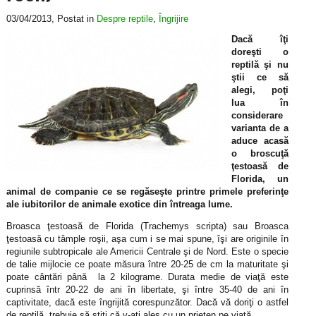
03/04/2013
, Postat in
Despre reptile
,
Îngrijire
Dacă îţi
doreşti o
reptilă şi nu
ştii ce să
alegi, poţi
lua în
considerare
varianta de a
aduce acasă
o broscuţă
ţestoasă de
Florida, un
animal de companie ce se regăseşte printre primele preferinţe
ale iubitorilor de animale exotice din întreaga lume.
Broasca ţestoasă de Florida (Trachemys scripta) sau Broasca
ţestoasă cu tâmple roşii, aşa cum i se mai spune, îşi are originile în
regiunile subtropicale ale Americii Centrale şi de Nord. Este o specie
de talie mijlocie ce poate măsura între 20-25 de cm la maturitate şi
poate cântări până la 2 kilograme. Durata medie de viaţă este
cuprinsă într 20-22 de ani în libertate, şi între 35-40 de ani în
captivitate, dacă este îngrijită corespunzător. Dacă vă doriţi o astfel
de reptilă, trebuie să ştiţi că v-aţi ales cu un prieten pe viaţă.