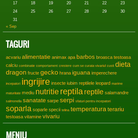
17
18
19
20
21
22
23
24
25
26
27
28
29
30
31
« Sep
TAGURI
alimentatie
barbos
acvariu
animax
apa
broasca testoasa
dieta
calciu
combinatie
comportament
crestere
cum se curata vivariul
custi
dragon
gecko
iguana
fructe
hrana
imperechere
ingrijire
insecte
iubim reptilele
leopard
incepatori
marime
reptila
nutritie
reptile
mediu
salamandre
maturitate
serpi
sanatate
sarpe
salmonella
sfaturi pentru incepatori
soparla
temperatura
terariu
soparle
specii
telina
vivariu
testoasa
vitamine
MENIU