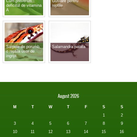
Cum prevenim
Gustare pentru
deficitul de vitamina
reptile
A
Sarpele de porumb,
Salamandra patata
o reptila usor de
ingrijit
August 2026
M
T
W
T
F
S
S
1
2
3
4
5
6
7
8
9
10
11
12
13
14
15
16