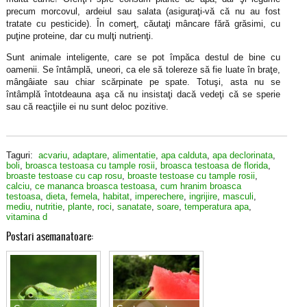
precum morcovul, ardeiul sau salata (asiguraţi-vă că nu au fost
tratate cu pesticide). În comerţ, căutaţi mâncare fără grăsimi, cu
puţine proteine, dar cu mulţi nutrienţi.
Sunt animale inteligente, care se pot împăca destul de bine cu
oamenii. Se întâmplă, uneori, ca ele să tolereze să fie luate în braţe,
mângâiate sau chiar scărpinate pe spate. Totuşi, asta nu se
întâmplă întotdeauna aşa că nu insistaţi dacă vedeţi că se sperie
sau că reacţiile ei nu sunt deloc pozitive.
Taguri:
acvariu
,
adaptare
,
alimentatie
,
apa calduta
,
apa declorinata
,
boli
,
broasca testoasa cu tample rosii
,
broasca testoasa de florida
,
broaste testoase cu cap rosu
,
broaste testoase cu tample rosii
,
calciu
,
ce mananca broasca testoasa
,
cum hranim broasca
testoasa
,
dieta
,
femela
,
habitat
,
imperechere
,
ingrijire
,
masculi
,
mediu
,
nutritie
,
plante
,
roci
,
sanatate
,
soare
,
temperatura apa
,
vitamina d
Postari asemanatoare: