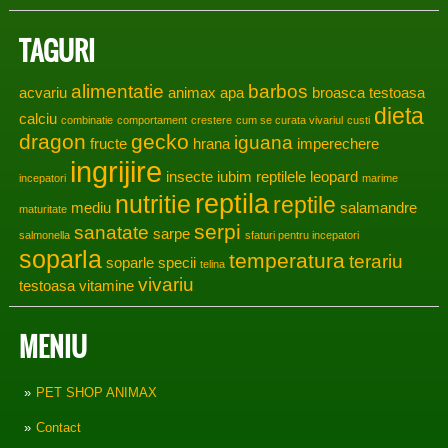
TAGURI
alimentatie
barbos
acvariu
animax
apa
broasca testoasa
dieta
calciu
combinatie
comportament
crestere
cum se curata vivariul
custi
dragon
gecko
iguana
fructe
hrana
imperechere
ingrijire
insecte
iubim reptilele
leopard
incepatori
marime
reptila
nutritie
reptile
mediu
salamandre
maturitate
serpi
sanatate
sarpe
salmonella
sfaturi pentru incepatori
soparla
temperatura
terariu
soparle
specii
telina
vivariu
testoasa
vitamine
MENIU
PET SHOP ANIMAX
Contact