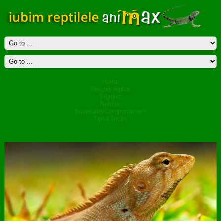
Home
Despre reptile
Îngrijire
Nutritie
Sanatate&Comportament
Tips&Tricks