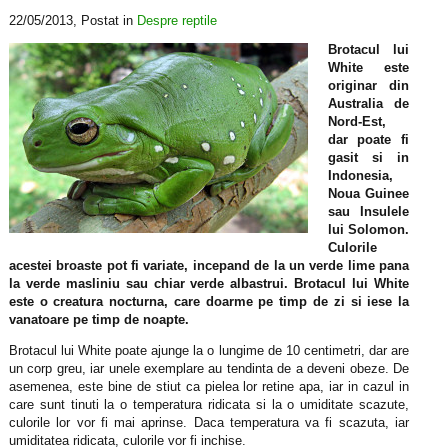
22/05/2013
, Postat in
Despre reptile
Brotacul lui
White este
originar din
Australia de
Nord-Est,
dar poate fi
gasit si in
Indonesia,
Noua Guinee
sau Insulele
lui Solomon.
Culorile
acestei broaste pot fi variate, incepand de la un verde lime pana
la verde masliniu sau chiar verde albastrui. Brotacul lui White
este o creatura nocturna, care doarme pe timp de zi si iese la
vanatoare pe timp de noapte.
Brotacul lui White poate ajunge la o lungime de 10 centimetri, dar are
un corp greu, iar unele exemplare au tendinta de a deveni obeze. De
asemenea, este bine de stiut ca pielea lor retine apa, iar in cazul in
care sunt tinuti la o temperatura ridicata si la o umiditate scazute,
culorile lor vor fi mai aprinse. Daca temperatura va fi scazuta, iar
umiditatea ridicata, culorile vor fi inchise.