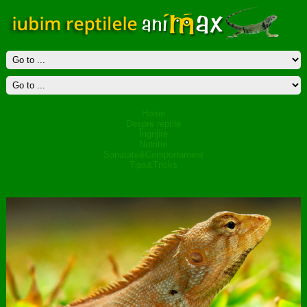
Home
Despre reptile
Îngrijire
Nutritie
Sanatate&Comportament
Tips&Tricks