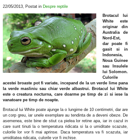
22/05/2013
, Postat in
Despre reptile
Brotacul lui
White este
originar din
Australia de
Nord-Est,
dar poate fi
gasit si in
Indonesia,
Noua Guinee
sau Insulele
lui Solomon.
Culorile
acestei broaste pot fi variate, incepand de la un verde lime pana
la verde masliniu sau chiar verde albastrui. Brotacul lui White
este o creatura nocturna, care doarme pe timp de zi si iese la
vanatoare pe timp de noapte.
Brotacul lui White poate ajunge la o lungime de 10 centimetri, dar are
un corp greu, iar unele exemplare au tendinta de a deveni obeze. De
asemenea, este bine de stiut ca pielea lor retine apa, iar in cazul in
care sunt tinuti la o temperatura ridicata si la o umiditate scazute,
culorile lor vor fi mai aprinse. Daca temperatura va fi scazuta, iar
umiditatea ridicata, culorile vor fi inchise.