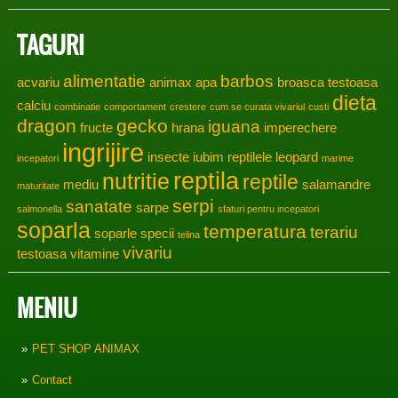
TAGURI
alimentatie
barbos
acvariu
animax
apa
broasca testoasa
dieta
calciu
combinatie
comportament
crestere
cum se curata vivariul
custi
dragon
gecko
iguana
fructe
hrana
imperechere
ingrijire
insecte
iubim reptilele
leopard
incepatori
marime
reptila
nutritie
reptile
mediu
salamandre
maturitate
serpi
sanatate
sarpe
salmonella
sfaturi pentru incepatori
soparla
temperatura
terariu
soparle
specii
telina
vivariu
testoasa
vitamine
MENIU
PET SHOP ANIMAX
Contact