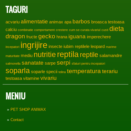
TAGURI
alimentatie
barbos
acvariu
animax
apa
broasca testoasa
dieta
calciu
combinatie
comportament
crestere
cum se curata vivariul
custi
dragon
gecko
iguana
fructe
hrana
imperechere
ingrijire
insecte
iubim reptilele
leopard
incepatori
marime
reptila
nutritie
reptile
mediu
salamandre
maturitate
serpi
sanatate
sarpe
salmonella
sfaturi pentru incepatori
soparla
temperatura
terariu
soparle
specii
telina
vivariu
testoasa
vitamine
MENIU
PET SHOP ANIMAX
Contact