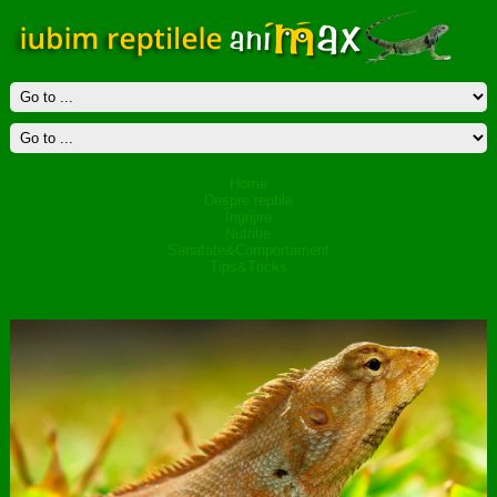
Home
Despre reptile
Îngrijire
Nutritie
Sanatate&Comportament
Tips&Tricks