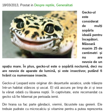
18/03/2013
, Postat in
Despre reptile
,
Generalitati
Gecko-ul
este
considerat
de mulți
șopârla
ideală pentru
începători.
Măsoară
maxim 25 de
centimetri și
nu are
nevoie de un
spațiu mare. În plus, gecko-ul este o șopârlă nocturnă, deci nu
are nevoie de aparate de lumină, și este insectivor, putând fi
hrănit cu numeroase insecte.
Gecko-ul Leopard este originar din deșerturile asiatice, unde trăiește
într-un habitat stâncos și uscat. El stă ascuns pe timp de zi și iese
la vânat odată cu lăsarea nopții. În captivitate, este recomandat ca
gecko să fie hibernat pe perioada iernii.
Din hrana sa fac parte gândacii, viermii, lăcustele sau greierii. Ele
trebuie pudrate cu microcalciu și vitamine pentru a putea reprezenta