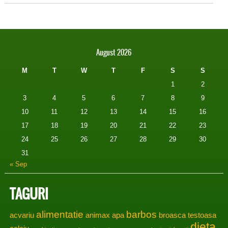
August 2026
M
T
W
T
F
S
S
1
2
3
4
5
6
7
8
9
10
11
12
13
14
15
16
17
18
19
20
21
22
23
24
25
26
27
28
29
30
31
« Sep
TAGURI
alimentatie
barbos
acvariu
animax
apa
broasca testoasa
dieta