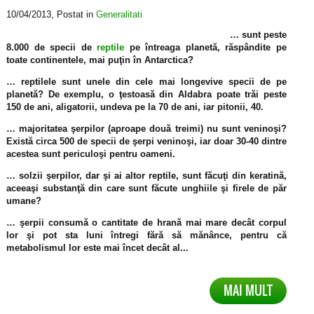
10/04/2013
, Postat in
Generalitati
… sunt peste
8.000 de specii de
reptile
pe întreaga planetă, răspândite pe
toate continentele, mai puţin în Antarctica?
… reptilele sunt unele din cele mai longevive specii de pe
planetă? De exemplu, o ţestoasă din Aldabra poate trăi peste
150 de ani, aligatorii, undeva pe la 70 de ani, iar pitonii, 40.
… majoritatea şerpilor (aproape două treimi) nu sunt veninoşi?
Există circa 500 de specii de şerpi veninoşi, iar doar 30-40 dintre
acestea sunt periculoşi pentru oameni.
… solzii şerpilor, dar şi ai altor reptile, sunt făcuţi din keratină,
aceeaşi substanţă din care sunt făcute unghiile şi firele de păr
umane?
… şerpii consumă o cantitate de hrană mai mare decât corpul
lor şi pot sta luni întregi fără să mănânce, pentru că
metabolismul lor este mai încet decât al...
MAI MULT