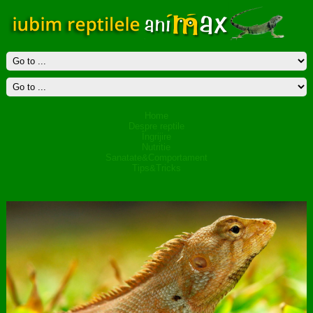
Home
Despre reptile
Îngrijire
Nutritie
Sanatate&Comportament
Tips&Tricks